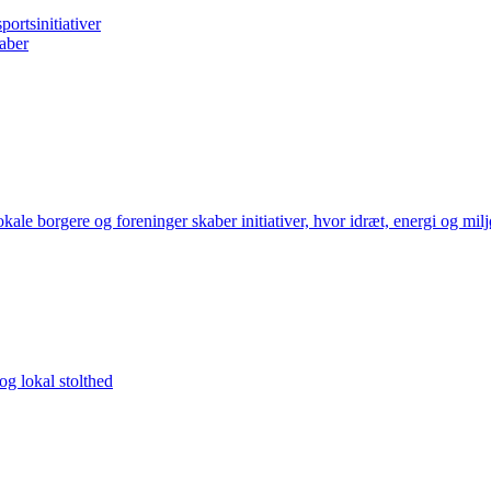
ortsinitiativer
aber
le borgere og foreninger skaber initiativer, hvor idræt, energi og milj
og lokal stolthed