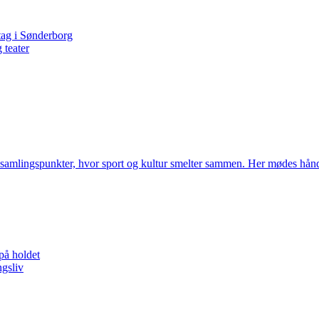
tag i Sønderborg
 teater
lle samlingspunkter, hvor sport og kultur smelter sammen. Her mødes hå
 på holdet
ngsliv