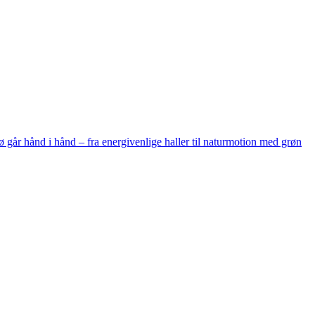
ø går hånd i hånd – fra energivenlige haller til naturmotion med grøn