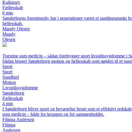
Kulturarv
Fællesskab
6 min
Sønderborgs foreningsliv har i generationer været et samlingspunkt for
fællesskab.
Mandy Olesen
Mandy
Olesen
Træning som medicin – sådan forebygger sport livsstilssygdomme i 
Sådan bruger Sønderborg motion og fællesskab som nøglen til et sund
Sport
Sport
Sundhed
Motion
Livsstilssygdomme
Sønderborg
Fællesskab
4 min
I Sønderborg bliver sport og bevægelse brugt som et effektivt redskab
som medicin – både for kroppen og for sammenholdet.
Filippa Andersen
Filippa
Andersen