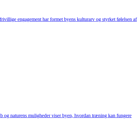
frivillige engagement har formet byens kulturarv og styrket følelsen af
skab og naturens muligheder viser byen, hvordan træning kan fungere