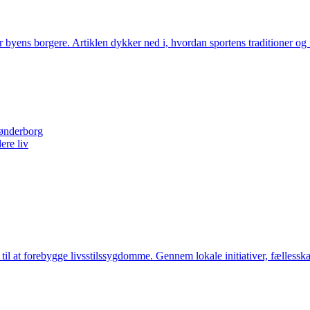
 byens borgere. Artiklen dykker ned i, hvordan sportens traditioner og 
Sønderborg
ere liv
 til at forebygge livsstilssygdomme. Gennem lokale initiativer, fælles