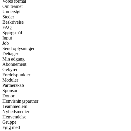
Vores formål
Om teamet
Understøt
Steder
Beskrivelse
FAQ
Spørgsmål
Input
Job
Send oplysninger
Deltager
Min adgang
Abonnement
Gebyrer
Fordelspunkter
Moduler
Partnerskab
Sponsor
Donor
Henvisningspartner
Teammedlem
Nyhedsmedier
Henvendelse
Gruppe
Følg med