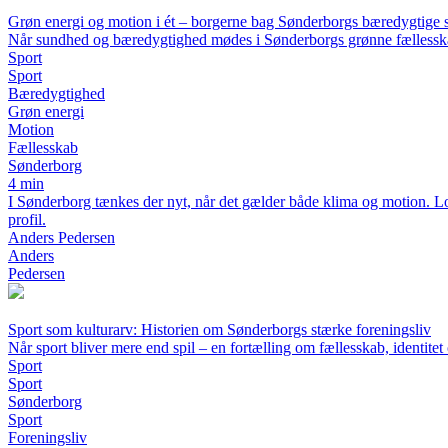
Grøn energi og motion i ét – borgerne bag Sønderborgs bæredygtige sp
Når sundhed og bæredygtighed mødes i Sønderborgs grønne fællessk
Sport
Sport
Bæredygtighed
Grøn energi
Motion
Fællesskab
Sønderborg
4 min
I Sønderborg tænkes der nyt, når det gælder både klima og motion. Loka
profil.
Anders Pedersen
Anders
Pedersen
Sport som kulturarv: Historien om Sønderborgs stærke foreningsliv
Når sport bliver mere end spil – en fortælling om fællesskab, identitet 
Sport
Sport
Sønderborg
Sport
Foreningsliv