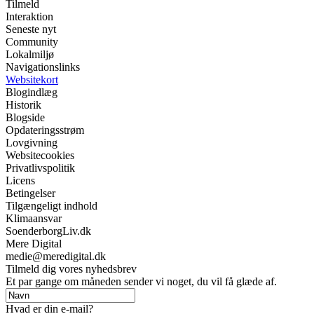
Tilmeld
Interaktion
Seneste nyt
Community
Lokalmiljø
Navigationslinks
Websitekort
Blogindlæg
Historik
Blogside
Opdateringsstrøm
Lovgivning
Websitecookies
Privatlivspolitik
Licens
Betingelser
Tilgængeligt indhold
Klimaansvar
SoenderborgLiv.dk
Mere Digital
medie@meredigital.dk
Tilmeld dig vores nyhedsbrev
Et par gange om måneden sender vi noget, du vil få glæde af.
Hvad er din e-mail?