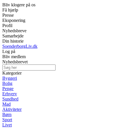
Bliv klogere på os
Få hjælp
Presse
Eksponering
Profil
Nyhedsbreve
Samarbejde
Din historie
SoenderborgLiv.dk
Log på
Bliv medlem
Nyhedsbrevet
Kategorier
Byggeri
Bolig
Penge
Erhverv
Sundhed
Mad
Aktiviteter
Børn
Sport
Livet