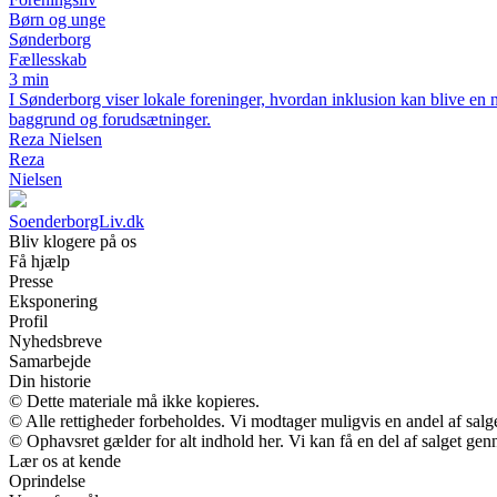
Børn og unge
Sønderborg
Fællesskab
3 min
I Sønderborg viser lokale foreninger, hvordan inklusion kan blive en n
baggrund og forudsætninger.
Reza Nielsen
Reza
Nielsen
SoenderborgLiv.dk
Bliv klogere på os
Få hjælp
Presse
Eksponering
Profil
Nyhedsbreve
Samarbejde
Din historie
© Dette materiale må ikke kopieres.
© Alle rettigheder forbeholdes. Vi modtager muligvis en andel af salge
© Ophavsret gælder for alt indhold her. Vi kan få en del af salget gen
Lær os at kende
Oprindelse