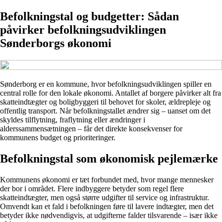
Befolkningstal og budgetter: Sådan
påvirker befolkningsudviklingen
Sønderborgs økonomi
Sønderborg er en kommune, hvor befolkningsudviklingen spiller en
central rolle for den lokale økonomi. Antallet af borgere påvirker alt fra
skatteindtægter og boligbyggeri til behovet for skoler, ældrepleje og
offentlig transport. Når befolkningstallet ændrer sig – uanset om det
skyldes tilflytning, fraflytning eller ændringer i
alderssammensætningen – får det direkte konsekvenser for
kommunens budget og prioriteringer.
Befolkningstal som økonomisk pejlemærke
Kommunens økonomi er tæt forbundet med, hvor mange mennesker
der bor i området. Flere indbyggere betyder som regel flere
skatteindtægter, men også større udgifter til service og infrastruktur.
Omvendt kan et fald i befolkningen føre til lavere indtægter, men det
betyder ikke nødvendigvis, at udgifterne falder tilsvarende – især ikke