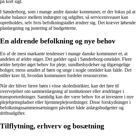
på kort sigt.
I Sønderborg, som i mange andre danske kommuner, er der fokus på at
skabe balance mellem indtægter og udgifter, så serviceniveauet kan
opretholdes, selv hvis befolkningstallet ændrer sig. Det kræver løbende
planlægning og justering af budgetterne.
En aldrende befolkning og nye behov
En af de mest markante tendenser i mange danske kommuner er, at
andelen af ældre stiger. Det gælder også i Sønderborg-området. Flere
ældre betyder øget behov for pleje, sundhedsydelser og tilgængelige
boliger, mens antallet af børn og unge i nogle områder kan falde. Det
stiller krav til, hvordan kommunen fordeler ressourcerne.
Når der bliver færre børn i visse skoledistrikter, kan det føre til
overvejelser om sammenlægning af institutioner eller ændringer i
transportordninger. Samtidig kan der være behov for at investere i nye
plejehjemspladser eller hjemmeplejeordninger. Disse forskydninger i
befolkningssammensætningen påvirker både anlægsbudgetter og
driftsudgifter.
Tilflytning, erhverv og bosætning