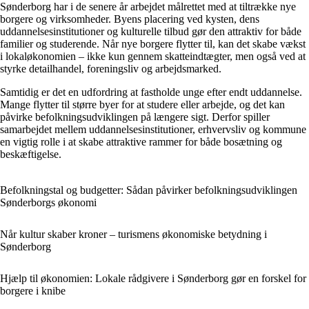
Sønderborg har i de senere år arbejdet målrettet med at tiltrække nye
borgere og virksomheder. Byens placering ved kysten, dens
uddannelsesinstitutioner og kulturelle tilbud gør den attraktiv for både
familier og studerende. Når nye borgere flytter til, kan det skabe vækst
i lokaløkonomien – ikke kun gennem skatteindtægter, men også ved at
styrke detailhandel, foreningsliv og arbejdsmarked.
Samtidig er det en udfordring at fastholde unge efter endt uddannelse.
Mange flytter til større byer for at studere eller arbejde, og det kan
påvirke befolkningsudviklingen på længere sigt. Derfor spiller
samarbejdet mellem uddannelsesinstitutioner, erhvervsliv og kommune
en vigtig rolle i at skabe attraktive rammer for både bosætning og
beskæftigelse.
Befolkningstal og budgetter: Sådan påvirker befolkningsudviklingen
Sønderborgs økonomi
Når kultur skaber kroner – turismens økonomiske betydning i
Sønderborg
Hjælp til økonomien: Lokale rådgivere i Sønderborg gør en forskel for
borgere i knibe