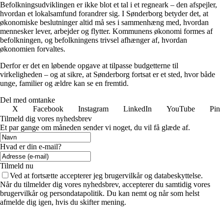
Befolkningsudviklingen er ikke blot et tal i et regneark – den afspejler,
hvordan et lokalsamfund forandrer sig. I Sønderborg betyder det, at
økonomiske beslutninger altid må ses i sammenhæng med, hvordan
mennesker lever, arbejder og flytter. Kommunens økonomi formes af
befolkningen, og befolkningens trivsel afhænger af, hvordan
økonomien forvaltes.
Derfor er det en løbende opgave at tilpasse budgetterne til
virkeligheden – og at sikre, at Sønderborg fortsat er et sted, hvor både
unge, familier og ældre kan se en fremtid.
Del med omtanke
X
Facebook
Instagram
LinkedIn
YouTube
Pin
Tilmeld dig vores nyhedsbrev
Et par gange om måneden sender vi noget, du vil få glæde af.
Hvad er din e-mail?
Tilmeld nu
Ved at fortsætte accepterer jeg brugervilkår og databeskyttelse.
Når du tilmelder dig vores nyhedsbrev, accepterer du samtidig vores
brugervilkår og persondatapolitik. Du kan nemt og når som helst
afmelde dig igen, hvis du skifter mening.