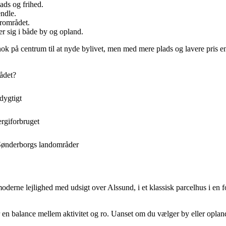
ads og frihed.
endle.
ærområdet.
r sig i både by og opland.
nok på centrum til at nyde bylivet, men med mere plads og lavere pris e
ådet?
dygtigt
ergiforbruget
i Sønderborgs landområder
erne lejlighed med udsigt over Alssund, i et klassisk parcelhus i en fo
er en balance mellem aktivitet og ro. Uanset om du vælger by eller oplan