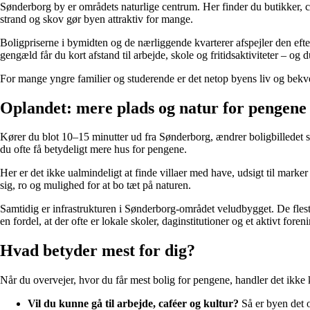
Sønderborg by er områdets naturlige centrum. Her finder du butikker, c
strand og skov gør byen attraktiv for mange.
Boligpriserne i bymidten og de nærliggende kvarterer afspejler den efte
gengæld får du kort afstand til arbejde, skole og fritidsaktiviteter – og 
For mange yngre familier og studerende er det netop byens liv og bekv
Oplandet: mere plads og natur for pengene
Kører du blot 10–15 minutter ud fra Sønderborg, ændrer boligbilledet
du ofte få betydeligt mere hus for pengene.
Her er det ikke ualmindeligt at finde villaer med have, udsigt til marker 
sig, ro og mulighed for at bo tæt på naturen.
Samtidig er infrastrukturen i Sønderborg-området veludbygget. De fleste
en fordel, at der ofte er lokale skoler, daginstitutioner og et aktivt foreni
Hvad betyder mest for dig?
Når du overvejer, hvor du får mest bolig for pengene, handler det ikke k
Vil du kunne gå til arbejde, caféer og kultur?
Så er byen det o