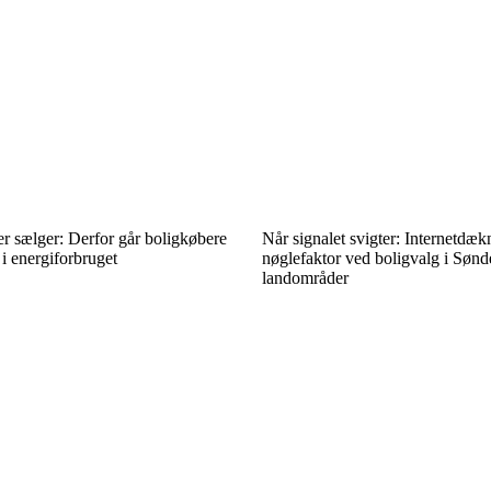
r sælger: Derfor går boligkøbere
Når signalet svigter: Internetdæ
i energiforbruget
nøglefaktor ved boligvalg i Sønd
landområder