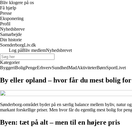
Bliv klogere på os
Få hjælp
Presse
Eksponering
Profil
Nyhedsbreve
Samarbejde
Din historie
SoenderborgLiv.dk
Log på
Bliv medlem
Nyhedsbrevet
Kategorier
Byggeri
Bolig
Penge
Erhverv
Sundhed
Mad
Aktiviteter
Børn
Sport
Livet
By eller opland – hvor får du mest bolig f
Sønderborg-området byder på en særlig balance mellem byliv, natur og 
markant forskellige priser. Men hvor får du egentlig mest bolig for peng
Byen: tæt på alt – men til en højere pris