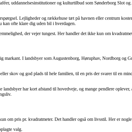
aféer, uddannelsesinstitutioner og kulturtilbud som Sønderborg Slot og
rspørgsel. Lejligheder og rækkehuse tæt på havnen eller centrum koster 
du kan ofte klare dig uden bil i hverdagen.
emmelighed, der vejer tungest. Her handler det ikke kun om kvadratmete
 sig markant. I landsbyer som Augustenborg, Høruphav, Nordborg og Gr
eller skov og god plads til hele familien, til en pris der svarer til en m
 landsbyer har kort afstand til hovedveje, og mange pendlere oplever, a
ngsliv.
un om pris pr. kvadratmeter. Det handler også om livsstil. Her er nogle 
plagte valg.