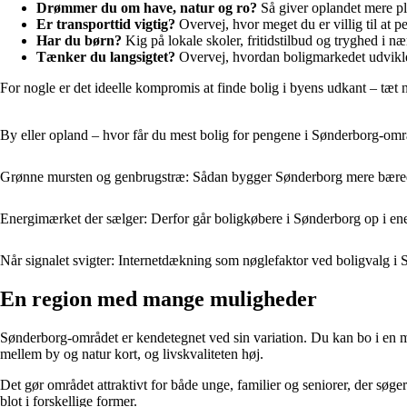
Drømmer du om have, natur og ro?
Så giver oplandet mere pl
Er transporttid vigtig?
Overvej, hvor meget du er villig til at p
Har du børn?
Kig på lokale skoler, fritidstilbud og tryghed i n
Tænker du langsigtet?
Overvej, hvordan boligmarkedet udvikle
For nogle er det ideelle kompromis at finde bolig i byens udkant – tæt 
By eller opland – hvor får du mest bolig for pengene i Sønderborg-omr
Grønne mursten og genbrugstræ: Sådan bygger Sønderborg mere bære
Energimærket der sælger: Derfor går boligkøbere i Sønderborg op i en
Når signalet svigter: Internetdækning som nøglefaktor ved boligvalg 
En region med mange muligheder
Sønderborg-området er kendetegnet ved sin variation. Du kan bo i en mod
mellem by og natur kort, og livskvaliteten høj.
Det gør området attraktivt for både unge, familier og seniorer, der søg
blot i forskellige former.