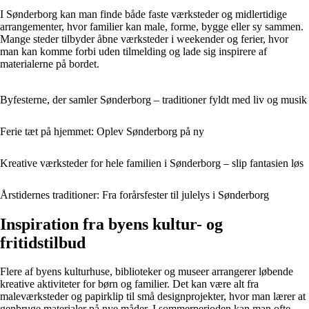
I Sønderborg kan man finde både faste værksteder og midlertidige
arrangementer, hvor familier kan male, forme, bygge eller sy sammen.
Mange steder tilbyder åbne værksteder i weekender og ferier, hvor
man kan komme forbi uden tilmelding og lade sig inspirere af
materialerne på bordet.
Byfesterne, der samler Sønderborg – traditioner fyldt med liv og musik
Ferie tæt på hjemmet: Oplev Sønderborg på ny
Kreative værksteder for hele familien i Sønderborg – slip fantasien løs
Årstidernes traditioner: Fra forårsfester til julelys i Sønderborg
Inspiration fra byens kultur- og
fritidstilbud
Flere af byens kulturhuse, biblioteker og museer arrangerer løbende
kreative aktiviteter for børn og familier. Det kan være alt fra
maleværksteder og papirklip til små designprojekter, hvor man lærer at
genbruge materialer på nye måder. I sommerperioden kan man ofte