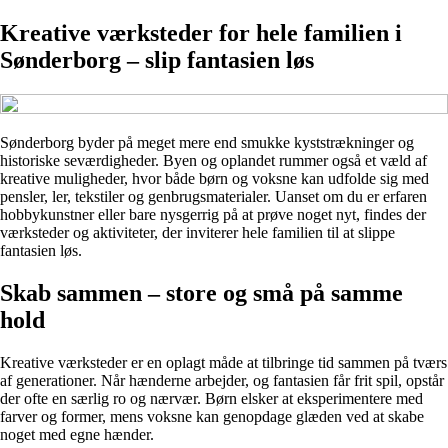
Kreative værksteder for hele familien i
Sønderborg – slip fantasien løs
Sønderborg byder på meget mere end smukke kyststrækninger og
historiske seværdigheder. Byen og oplandet rummer også et væld af
kreative muligheder, hvor både børn og voksne kan udfolde sig med
pensler, ler, tekstiler og genbrugsmaterialer. Uanset om du er erfaren
hobbykunstner eller bare nysgerrig på at prøve noget nyt, findes der
værksteder og aktiviteter, der inviterer hele familien til at slippe
fantasien løs.
Skab sammen – store og små på samme
hold
Kreative værksteder er en oplagt måde at tilbringe tid sammen på tværs
af generationer. Når hænderne arbejder, og fantasien får frit spil, opstår
der ofte en særlig ro og nærvær. Børn elsker at eksperimentere med
farver og former, mens voksne kan genopdage glæden ved at skabe
noget med egne hænder.