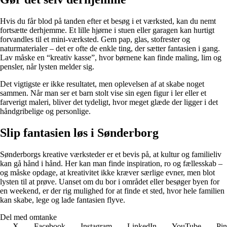
Hvis du får blod på tanden efter et besøg i et værksted, kan du nemt
fortsætte derhjemme. Et lille hjørne i stuen eller garagen kan hurtigt
forvandles til et mini-værksted. Gem pap, glas, stofrester og
naturmaterialer – det er ofte de enkle ting, der sætter fantasien i gang.
Lav måske en “kreativ kasse”, hvor børnene kan finde maling, lim og
pensler, når lysten melder sig.
Det vigtigste er ikke resultatet, men oplevelsen af at skabe noget
sammen. Når man ser et barn stolt vise sin egen figur i ler eller et
farverigt maleri, bliver det tydeligt, hvor meget glæde der ligger i det
håndgribelige og personlige.
Slip fantasien løs i Sønderborg
Sønderborgs kreative værksteder er et bevis på, at kultur og familieliv
kan gå hånd i hånd. Her kan man finde inspiration, ro og fællesskab –
og måske opdage, at kreativitet ikke kræver særlige evner, men blot
lysten til at prøve. Uanset om du bor i området eller besøger byen for
en weekend, er der rig mulighed for at finde et sted, hvor hele familien
kan skabe, lege og lade fantasien flyve.
Del med omtanke
X
Facebook
Instagram
LinkedIn
YouTube
Pin