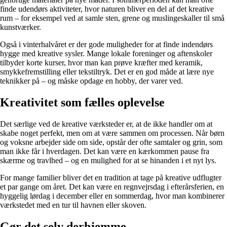
finde udendørs aktiviteter, hvor naturen bliver en del af det kreative
rum – for eksempel ved at samle sten, grene og muslingeskaller til små
kunstværker.
Også i vinterhalvåret er der gode muligheder for at finde indendørs
hygge med kreative sysler. Mange lokale foreninger og aftenskoler
tilbyder korte kurser, hvor man kan prøve kræfter med keramik,
smykkefremstilling eller tekstiltryk. Det er en god måde at lære nye
teknikker på – og måske opdage en hobby, der varer ved.
Kreativitet som fælles oplevelse
Det særlige ved de kreative værksteder er, at de ikke handler om at
skabe noget perfekt, men om at være sammen om processen. Når børn
og voksne arbejder side om side, opstår der ofte samtaler og grin, som
man ikke får i hverdagen. Det kan være en kærkommen pause fra
skærme og travlhed – og en mulighed for at se hinanden i et nyt lys.
For mange familier bliver det en tradition at tage på kreative udflugter
et par gange om året. Det kan være en regnvejrsdag i efterårsferien, en
hyggelig lørdag i december eller en sommerdag, hvor man kombinerer
værkstedet med en tur til havnen eller skoven.
Gør det selv derhjemme