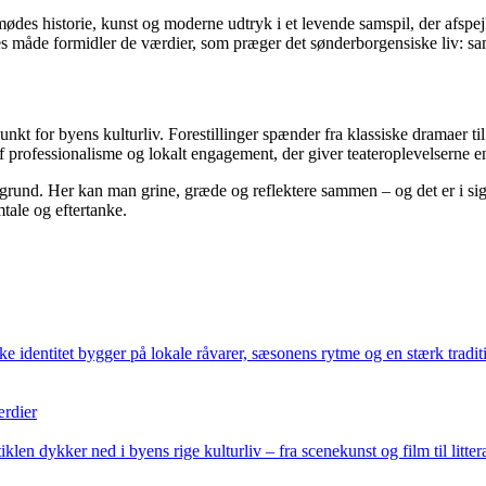
ødes historie, kunst og moderne udtryk i et levende samspil, der afspej
res måde formidler de værdier, som præger det sønderborgensiske liv: sa
unkt for byens kulturliv. Forestillinger spænder fra klassiske dramaer 
f professionalisme og lokalt engagement, der giver teateroplevelserne e
grund. Her kan man grine, græde og reflektere sammen – og det er i sig
tale og eftertanke.
ske identitet bygger på lokale råvarer, sæsonens rytme og en stærk trad
ærdier
klen dykker ned i byens rige kulturliv – fra scenekunst og film til litt