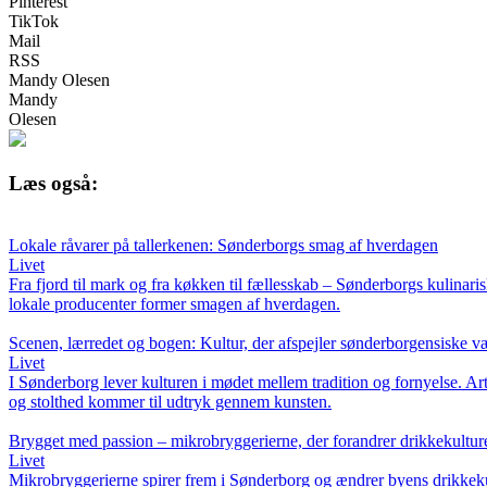
Pinterest
TikTok
Mail
RSS
Mandy Olesen
Mandy
Olesen
Læs også:
Lokale råvarer på tallerkenen: Sønderborgs smag af hverdagen
Livet
Fra fjord til mark og fra køkken til fællesskab – Sønderborgs kulinari
lokale producenter former smagen af hverdagen.
Scenen, lærredet og bogen: Kultur, der afspejler sønderborgensiske v
Livet
I Sønderborg lever kulturen i mødet mellem tradition og fornyelse. Arti
og stolthed kommer til udtryk gennem kunsten.
Brygget med passion – mikrobryggerierne, der forandrer drikkekultur
Livet
Mikrobryggerierne spirer frem i Sønderborg og ændrer byens drikkekul