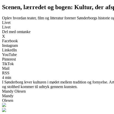
Scenen, lærredet og bogen: Kultur, der af
Oplev hvordan teater, film og litteratur forener Sønderborgs historie o
Livet
Livet
Del med omtanke
X
Facebook
Instagram
LinkedIn
YouTube
Pinterest
TikTok
Mail
RSS
4 min
I Sønderborg lever kulturen i mødet mellem tradition og fornyelse. Arti
og stolthed kommer til udtryk gennem kunsten.
Mandy Olesen
Mandy
Olesen