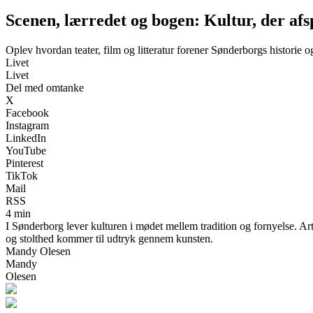
Scenen, lærredet og bogen: Kultur, der af
Oplev hvordan teater, film og litteratur forener Sønderborgs historie o
Livet
Livet
Del med omtanke
X
Facebook
Instagram
LinkedIn
YouTube
Pinterest
TikTok
Mail
RSS
4 min
I Sønderborg lever kulturen i mødet mellem tradition og fornyelse. Arti
og stolthed kommer til udtryk gennem kunsten.
Mandy Olesen
Mandy
Olesen