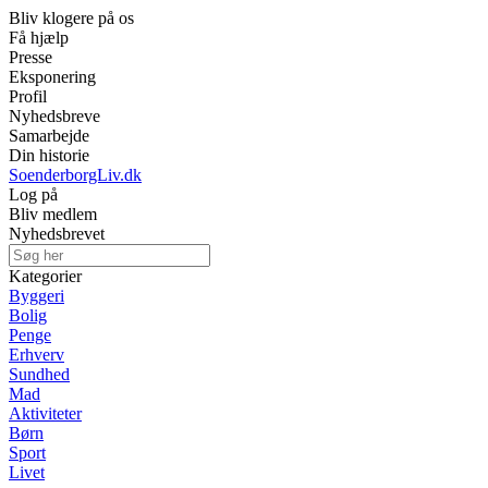
Bliv klogere på os
Få hjælp
Presse
Eksponering
Profil
Nyhedsbreve
Samarbejde
Din historie
SoenderborgLiv.dk
Log på
Bliv medlem
Nyhedsbrevet
Kategorier
Byggeri
Bolig
Penge
Erhverv
Sundhed
Mad
Aktiviteter
Børn
Sport
Livet