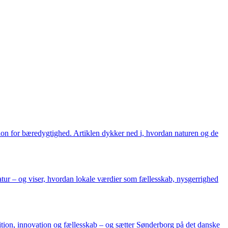
ition for bæredygtighed. Artiklen dykker ned i, hvordan naturen og de
eratur – og viser, hvordan lokale værdier som fællesskab, nysgerrighed
ition, innovation og fællesskab – og sætter Sønderborg på det danske