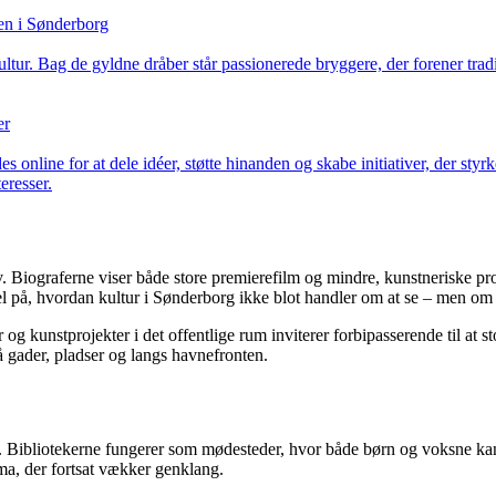
en i Sønderborg
tur. Bag de gyldne dråber står passionerede bryggere, der forener trad
er
 online for at dele idéer, støtte hinanden og skabe initiativer, der st
eresser.
liv. Biograferne viser både store premierefilm og mindre, kunstneriske pr
l på, hvordan kultur i Sønderborg ikke blot handler om at se – men om 
r og kunstprojekter i det offentlige rum inviterer forbipasserende til a
på gader, pladser og langs havnefronten.
e. Bibliotekerne fungerer som mødesteder, hvor både børn og voksne kan ud
ema, der fortsat vækker genklang.