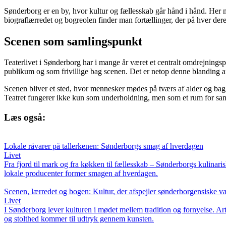
Sønderborg er en by, hvor kultur og fællesskab går hånd i hånd. Her m
biograflærredet og bogreolen finder man fortællinger, der på hver de
Scenen som samlingspunkt
Teaterlivet i Sønderborg har i mange år været et centralt omdrejningsp
publikum og som frivillige bag scenen. Det er netop denne blanding a
Scenen bliver et sted, hvor mennesker mødes på tværs af alder og bag
Teatret fungerer ikke kun som underholdning, men som et rum for sam
Læs også:
Lokale råvarer på tallerkenen: Sønderborgs smag af hverdagen
Livet
Fra fjord til mark og fra køkken til fællesskab – Sønderborgs kulinari
lokale producenter former smagen af hverdagen.
Scenen, lærredet og bogen: Kultur, der afspejler sønderborgensiske v
Livet
I Sønderborg lever kulturen i mødet mellem tradition og fornyelse. Arti
og stolthed kommer til udtryk gennem kunsten.