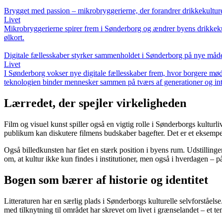
Brygget med passion – mikrobryggerierne, der forandrer drikkekultur
Livet
Mikrobryggerierne spirer frem i Sønderborg og ændrer byens drikkekul
ølkort.
Digitale fællesskaber styrker sammenholdet i Sønderborg på nye måd
Livet
I Sønderborg vokser nye digitale fællesskaber frem, hvor borgere mødes
teknologien binder mennesker sammen på tværs af generationer og int
Lærredet, der spejler virkeligheden
Film og visuel kunst spiller også en vigtig rolle i Sønderborgs kultur
publikum kan diskutere filmens budskaber bagefter. Det er et eksempe
Også billedkunsten har fået en stærk position i byens rum. Udstillinge
om, at kultur ikke kun findes i institutioner, men også i hverdagen – 
Bogen som bærer af historie og identitet
Litteraturen har en særlig plads i Sønderborgs kulturelle selvforståels
med tilknytning til området har skrevet om livet i grænselandet – et t