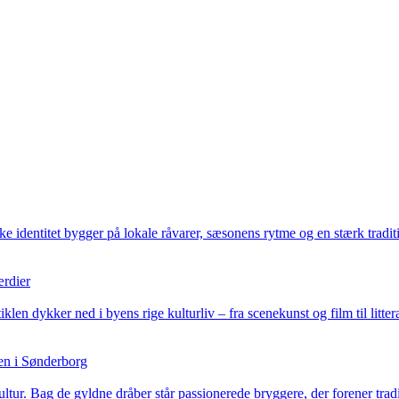
ske identitet bygger på lokale råvarer, sæsonens rytme og en stærk trad
ærdier
klen dykker ned i byens rige kulturliv – fra scenekunst og film til litt
en i Sønderborg
tur. Bag de gyldne dråber står passionerede bryggere, der forener trad