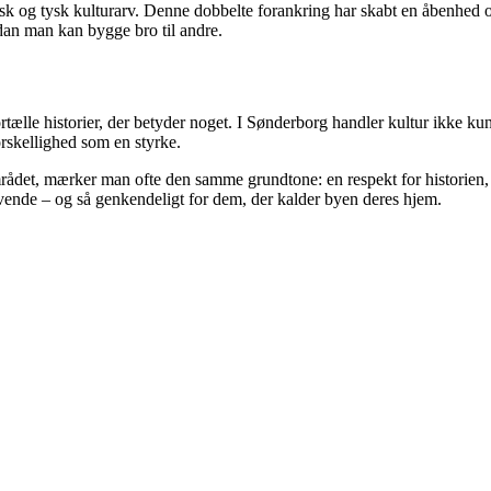
k og tysk kulturarv. Denne dobbelte forankring har skabt en åbenhed og
dan man kan bygge bro til andre.
rtælle historier, der betyder noget. I Sønderborg handler kultur ikke 
orskellighed som en styrke.
 området, mærker man ofte den samme grundtone: en respekt for historien,
evende – og så genkendeligt for dem, der kalder byen deres hjem.