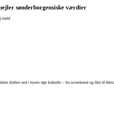
spejler sønderborgensiske værdier
g nutid
klen dykker ned i byens rige kulturliv – fra scenekunst og film til litt