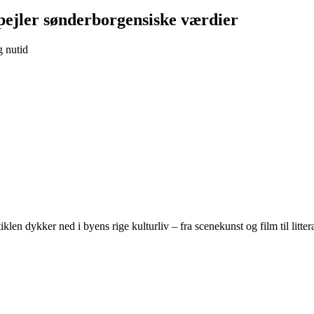
spejler sønderborgensiske værdier
g nutid
klen dykker ned i byens rige kulturliv – fra scenekunst og film til litt