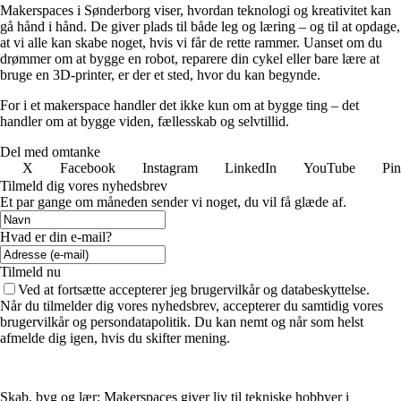
Makerspaces i Sønderborg viser, hvordan teknologi og kreativitet kan
gå hånd i hånd. De giver plads til både leg og læring – og til at opdage,
at vi alle kan skabe noget, hvis vi får de rette rammer. Uanset om du
drømmer om at bygge en robot, reparere din cykel eller bare lære at
bruge en 3D-printer, er der et sted, hvor du kan begynde.
For i et makerspace handler det ikke kun om at bygge ting – det
handler om at bygge viden, fællesskab og selvtillid.
Del med omtanke
X
Facebook
Instagram
LinkedIn
YouTube
Pin
Tilmeld dig vores nyhedsbrev
Et par gange om måneden sender vi noget, du vil få glæde af.
Hvad er din e-mail?
Tilmeld nu
Ved at fortsætte accepterer jeg brugervilkår og databeskyttelse.
Når du tilmelder dig vores nyhedsbrev, accepterer du samtidig vores
brugervilkår og persondatapolitik. Du kan nemt og når som helst
afmelde dig igen, hvis du skifter mening.
Skab, byg og lær: Makerspaces giver liv til tekniske hobbyer i