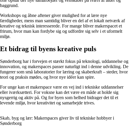
ofte opstår der nye samarbejder og venskaber på tværs af alder og
baggrund.
Workshops og åbne aftener giver mulighed for at lære nye
færdigheder, mens man samtidig bliver en del af et lokalt netværk af
kreative og teknisk interesserede. For mange bliver makerspacet et
frirum, hvor man kan fordybe sig og udfordre sig selv i et uformelt
miljø.
Et bidrag til byens kreative puls
Sønderborg har i forvejen et stærkt fokus på teknologi, uddannelse og
innovation, og makerspaces passer naturligt ind i denne udvikling. De
fungerer som små laboratorier for læring og skaberkraft – steder, hvor
teori og praksis mødes, og hvor nye idéer kan spire.
For unge kan et makerspace være en vej ind i tekniske uddannelser
eller iværksætteri. For voksne kan det være en måde at holde sig
nysgerrig og aktiv på. Og for byen som helhed bidrager det til et
levende miljø, hvor kreativitet og samarbejde trives.
Skab, byg og lær: Makerspaces giver liv til tekniske hobbyer i
Sønderborg