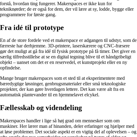
forstå, hvordan ting fungerer. Makerspaces er ikke kun for
tekniknørder; de er også for dem, der vil lære at sy, lodde, bygge eller
programmere for første gang.
Fra idé til prototype
En af de store fordele ved et makerspace er adgangen til udstyr, som de
færreste har derhjemme. 3D-printere, laserskærere og CNC-fræsere
gør det muligt at gå fra idé til fysisk prototype på få timer. Det giver en
særlig tilfredsstillelse at se en digital tegning blive til et håndgribeligt
objekt – uanset om det er en reservedel, et kunstprojekt eller en ny
opfindelse.
Mange bruger makerspaces som et sted til at eksperimentere med
bæredygtige løsninger, genbrugsmaterialer eller små teknologiske
projekter, der kan gøre hverdagen lettere. Det kan være alt fra en
automatisk plantevander til en hjemmelavet elcykel.
Fællesskab og videndeling
Makerspaces handler i lige så høj grad om mennesker som om
maskiner. Her lærer man af hinanden, deler erfaringer og hjælper med
at løse problemer. Det sociale aspekt er en vigtig del af oplevelsen – og