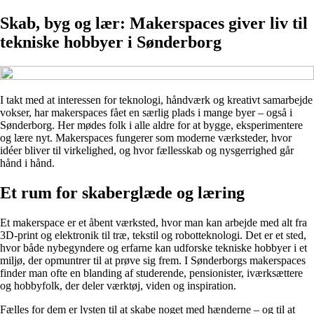
Skab, byg og lær: Makerspaces giver liv til
tekniske hobbyer i Sønderborg
I takt med at interessen for teknologi, håndværk og kreativt samarbejde
vokser, har makerspaces fået en særlig plads i mange byer – også i
Sønderborg. Her mødes folk i alle aldre for at bygge, eksperimentere
og lære nyt. Makerspaces fungerer som moderne værksteder, hvor
idéer bliver til virkelighed, og hvor fællesskab og nysgerrighed går
hånd i hånd.
Et rum for skaberglæde og læring
Et makerspace er et åbent værksted, hvor man kan arbejde med alt fra
3D-print og elektronik til træ, tekstil og robotteknologi. Det er et sted,
hvor både nybegyndere og erfarne kan udforske tekniske hobbyer i et
miljø, der opmuntrer til at prøve sig frem. I Sønderborgs makerspaces
finder man ofte en blanding af studerende, pensionister, iværksættere
og hobbyfolk, der deler værktøj, viden og inspiration.
Fælles for dem er lysten til at skabe noget med hænderne – og til at