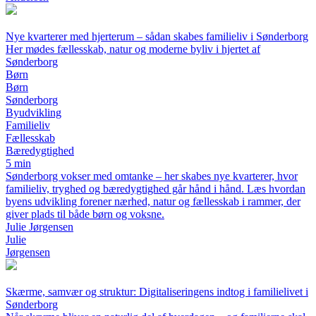
Nye kvarterer med hjerterum – sådan skabes familieliv i Sønderborg
Her mødes fællesskab, natur og moderne byliv i hjertet af
Sønderborg
Børn
Børn
Sønderborg
Byudvikling
Familieliv
Fællesskab
Bæredygtighed
5 min
Sønderborg vokser med omtanke – her skabes nye kvarterer, hvor
familieliv, tryghed og bæredygtighed går hånd i hånd. Læs hvordan
byens udvikling forener nærhed, natur og fællesskab i rammer, der
giver plads til både børn og voksne.
Julie Jørgensen
Julie
Jørgensen
Skærme, samvær og struktur: Digitaliseringens indtog i familielivet i
Sønderborg