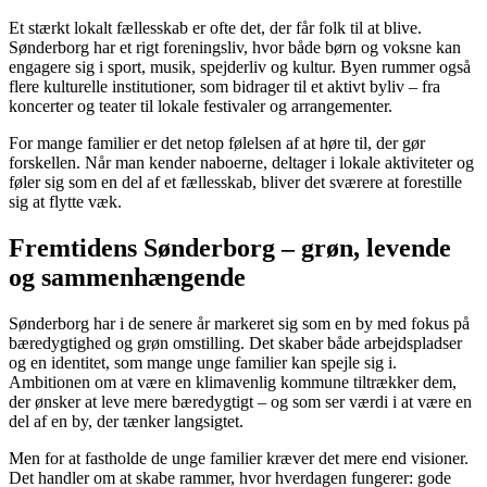
Et stærkt lokalt fællesskab er ofte det, der får folk til at blive.
Sønderborg har et rigt foreningsliv, hvor både børn og voksne kan
engagere sig i sport, musik, spejderliv og kultur. Byen rummer også
flere kulturelle institutioner, som bidrager til et aktivt byliv – fra
koncerter og teater til lokale festivaler og arrangementer.
For mange familier er det netop følelsen af at høre til, der gør
forskellen. Når man kender naboerne, deltager i lokale aktiviteter og
føler sig som en del af et fællesskab, bliver det sværere at forestille
sig at flytte væk.
Fremtidens Sønderborg – grøn, levende
og sammenhængende
Sønderborg har i de senere år markeret sig som en by med fokus på
bæredygtighed og grøn omstilling. Det skaber både arbejdspladser
og en identitet, som mange unge familier kan spejle sig i.
Ambitionen om at være en klimavenlig kommune tiltrækker dem,
der ønsker at leve mere bæredygtigt – og som ser værdi i at være en
del af en by, der tænker langsigtet.
Men for at fastholde de unge familier kræver det mere end visioner.
Det handler om at skabe rammer, hvor hverdagen fungerer: gode