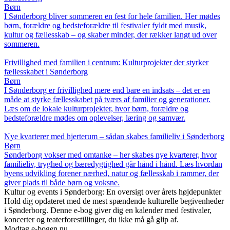
Børn
I Sønderborg bliver sommeren en fest for hele familien. Her mødes
børn, forældre og bedsteforældre til festivaler fyldt med musik,
kultur og fællesskab – og skaber minder, der rækker langt ud over
sommeren.
Frivillighed med familien i centrum: Kulturprojekter der styrker
fællesskabet i Sønderborg
Børn
I Sønderborg er frivillighed mere end bare en indsats – det er en
måde at styrke fællesskabet på tværs af familier og generationer.
Læs om de lokale kulturprojekter, hvor børn, forældre og
bedsteforældre mødes om oplevelser, læring og samvær.
Nye kvarterer med hjerterum – sådan skabes familieliv i Sønderborg
Børn
Sønderborg vokser med omtanke – her skabes nye kvarterer, hvor
familieliv, tryghed og bæredygtighed går hånd i hånd. Læs hvordan
byens udvikling forener nærhed, natur og fællesskab i rammer, der
giver plads til både børn og voksne.
Kultur og events i Sønderborg: En oversigt over årets højdepunkter
Hold dig opdateret med de mest spændende kulturelle begivenheder
i Sønderborg. Denne e-bog giver dig en kalender med festivaler,
koncerter og teaterforestillinger, du ikke må gå glip af.
Modtag e-bogen nu