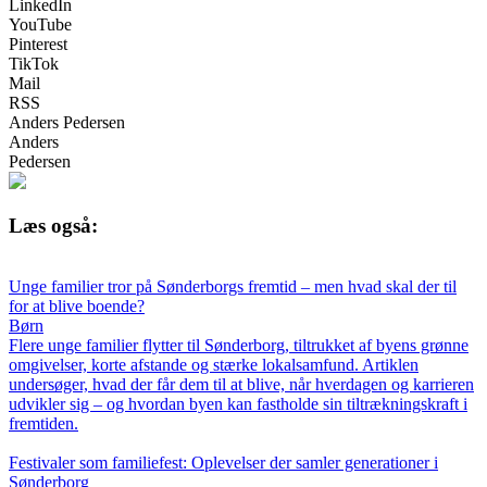
LinkedIn
YouTube
Pinterest
TikTok
Mail
RSS
Anders Pedersen
Anders
Pedersen
Læs også:
Unge familier tror på Sønderborgs fremtid – men hvad skal der til
for at blive boende?
Børn
Flere unge familier flytter til Sønderborg, tiltrukket af byens grønne
omgivelser, korte afstande og stærke lokalsamfund. Artiklen
undersøger, hvad der får dem til at blive, når hverdagen og karrieren
udvikler sig – og hvordan byen kan fastholde sin tiltrækningskraft i
fremtiden.
Festivaler som familiefest: Oplevelser der samler generationer i
Sønderborg