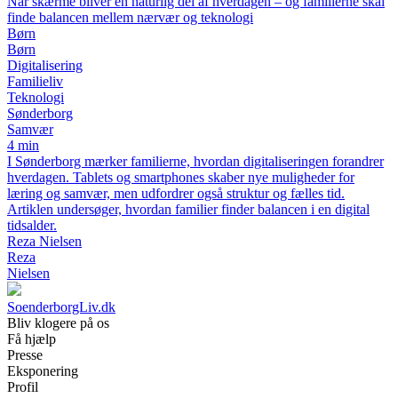
Når skærme bliver en naturlig del af hverdagen – og familierne skal
finde balancen mellem nærvær og teknologi
Børn
Børn
Digitalisering
Familieliv
Teknologi
Sønderborg
Samvær
4 min
I Sønderborg mærker familierne, hvordan digitaliseringen forandrer
hverdagen. Tablets og smartphones skaber nye muligheder for
læring og samvær, men udfordrer også struktur og fælles tid.
Artiklen undersøger, hvordan familier finder balancen i en digital
tidsalder.
Reza Nielsen
Reza
Nielsen
SoenderborgLiv.dk
Bliv klogere på os
Få hjælp
Presse
Eksponering
Profil