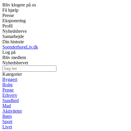
Bliv klogere på os
Få hjælp
Presse
Eksponering
Profil
Nyhedsbreve
Samarbejde
Din historie
SoenderborgLiv.dk
Log på
Bliv medlem
Nyhedsbrevet
Kategorier
Byggeri
Bolig
Penge
Erhverv
Sundhed
Mad
Aktiviteter
Børn
Sport
Livet