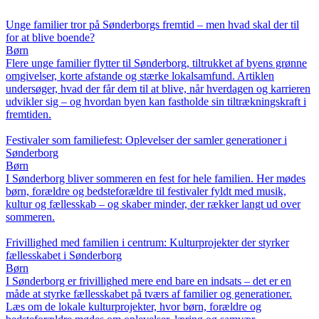
Unge familier tror på Sønderborgs fremtid – men hvad skal der til
for at blive boende?
Børn
Flere unge familier flytter til Sønderborg, tiltrukket af byens grønne
omgivelser, korte afstande og stærke lokalsamfund. Artiklen
undersøger, hvad der får dem til at blive, når hverdagen og karrieren
udvikler sig – og hvordan byen kan fastholde sin tiltrækningskraft i
fremtiden.
Festivaler som familiefest: Oplevelser der samler generationer i
Sønderborg
Børn
I Sønderborg bliver sommeren en fest for hele familien. Her mødes
børn, forældre og bedsteforældre til festivaler fyldt med musik,
kultur og fællesskab – og skaber minder, der rækker langt ud over
sommeren.
Frivillighed med familien i centrum: Kulturprojekter der styrker
fællesskabet i Sønderborg
Børn
I Sønderborg er frivillighed mere end bare en indsats – det er en
måde at styrke fællesskabet på tværs af familier og generationer.
Læs om de lokale kulturprojekter, hvor børn, forældre og