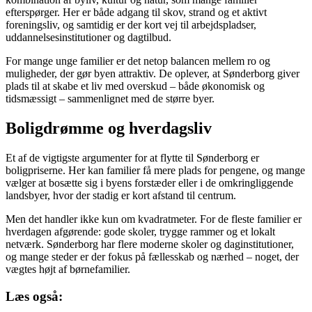
efterspørger. Her er både adgang til skov, strand og et aktivt
foreningsliv, og samtidig er der kort vej til arbejdspladser,
uddannelsesinstitutioner og dagtilbud.
For mange unge familier er det netop balancen mellem ro og
muligheder, der gør byen attraktiv. De oplever, at Sønderborg giver
plads til at skabe et liv med overskud – både økonomisk og
tidsmæssigt – sammenlignet med de større byer.
Boligdrømme og hverdagsliv
Et af de vigtigste argumenter for at flytte til Sønderborg er
boligpriserne. Her kan familier få mere plads for pengene, og mange
vælger at bosætte sig i byens forstæder eller i de omkringliggende
landsbyer, hvor der stadig er kort afstand til centrum.
Men det handler ikke kun om kvadratmeter. For de fleste familier er
hverdagen afgørende: gode skoler, trygge rammer og et lokalt
netværk. Sønderborg har flere moderne skoler og daginstitutioner,
og mange steder er der fokus på fællesskab og nærhed – noget, der
vægtes højt af børnefamilier.
Læs også: