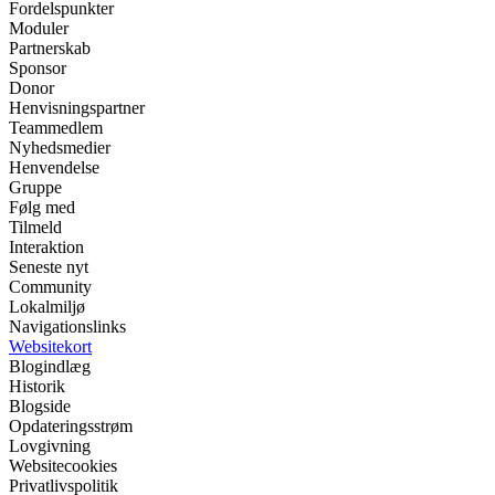
Fordelspunkter
Moduler
Partnerskab
Sponsor
Donor
Henvisningspartner
Teammedlem
Nyhedsmedier
Henvendelse
Gruppe
Følg med
Tilmeld
Interaktion
Seneste nyt
Community
Lokalmiljø
Navigationslinks
Websitekort
Blogindlæg
Historik
Blogside
Opdateringsstrøm
Lovgivning
Websitecookies
Privatlivspolitik