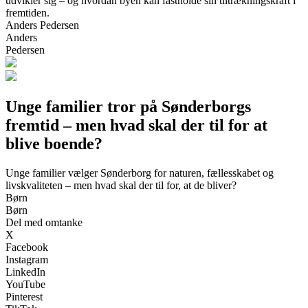
udvikler sig – og hvordan byen kan fastholde sin tiltrækningskraft i
fremtiden.
Anders Pedersen
Anders
Pedersen
Unge familier tror på Sønderborgs
fremtid – men hvad skal der til for at
blive boende?
Unge familier vælger Sønderborg for naturen, fællesskabet og
livskvaliteten – men hvad skal der til for, at de bliver?
Børn
Børn
Del med omtanke
X
Facebook
Instagram
LinkedIn
YouTube
Pinterest