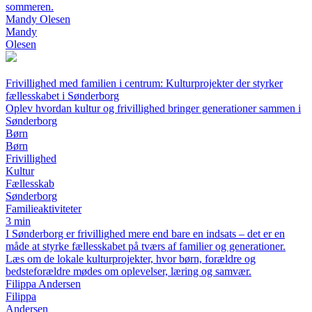
sommeren.
Mandy Olesen
Mandy
Olesen
Frivillighed med familien i centrum: Kulturprojekter der styrker
fællesskabet i Sønderborg
Oplev hvordan kultur og frivillighed bringer generationer sammen i
Sønderborg
Børn
Børn
Frivillighed
Kultur
Fællesskab
Sønderborg
Familieaktiviteter
3 min
I Sønderborg er frivillighed mere end bare en indsats – det er en
måde at styrke fællesskabet på tværs af familier og generationer.
Læs om de lokale kulturprojekter, hvor børn, forældre og
bedsteforældre mødes om oplevelser, læring og samvær.
Filippa Andersen
Filippa
Andersen