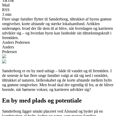
TikTok
Mail
RSS
3 min
Flere unge familier flytter til Sønderborg, tiltrukket af byens grønne
omgivelser, korte afstande og stærke lokalsamfund. Artiklen
undersøger, hvad der får dem til at blive, når hverdagen og karrieren
udvikler sig – og hvordan byen kan fastholde sin tiltrækningskraft i
fremtiden.
Anders Pedersen
Anders
Pedersen
Sønderborg er en by med udsigt – både til vandet og til fremtiden. I
de seneste år har flere unge familier valgt at slå sig ned i området,
tiltrukket af naturen, fællesskabet og de korte afstande mellem byliv
og grønne omgivelser. Men hvad skal der egentlig til for, at de bliver
boende, når børnene vokser, og karrieren udvikler sig?
En by med plads og potentiale
Sønderborg ligger smukt placeret ved Alssund og byder på en
kombination af byliv, kultur og natur, som mange familier