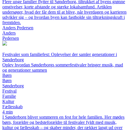
Flere unge familier flytter til Sønderborg, tiltrukket af byens grønne
omgivelser, korte afstande og stærke lokalsamfund. Artiklen
undersøger, hvad der får dem til at blive, når hverdagen og karrieren
udvikler sig – og hvordan byen kan fastholde sin tiltrækningskraft i
fremtiden.
Anders Pedersen
Anders
Pedersen
Festivaler som familiefest: Oplevelser der samler generationer i
Sønderborg
Oplev hvordan Sønderborgs sommerfestivaler bringer musik, mad
og generationer sammen
Børn
Børn
Sønderborg
Festival
Familie
Kultur
Fællesskab
4 min
I Sønderborg bliver sommeren en fest for hele familien. Her mødes
børn, forældre og bedsteforældre til festivaler fyldt med musik,
kultur og fællesskab – og skaber minder, der rækker langt ud over