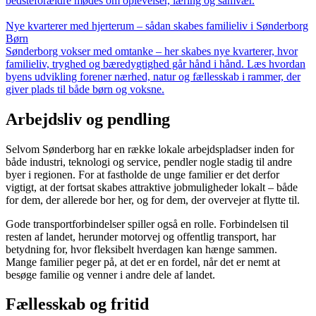
bedsteforældre mødes om oplevelser, læring og samvær.
Nye kvarterer med hjerterum – sådan skabes familieliv i Sønderborg
Børn
Sønderborg vokser med omtanke – her skabes nye kvarterer, hvor
familieliv, tryghed og bæredygtighed går hånd i hånd. Læs hvordan
byens udvikling forener nærhed, natur og fællesskab i rammer, der
giver plads til både børn og voksne.
Arbejdsliv og pendling
Selvom Sønderborg har en række lokale arbejdspladser inden for
både industri, teknologi og service, pendler nogle stadig til andre
byer i regionen. For at fastholde de unge familier er det derfor
vigtigt, at der fortsat skabes attraktive jobmuligheder lokalt – både
for dem, der allerede bor her, og for dem, der overvejer at flytte til.
Gode transportforbindelser spiller også en rolle. Forbindelsen til
resten af landet, herunder motorvej og offentlig transport, har
betydning for, hvor fleksibelt hverdagen kan hænge sammen.
Mange familier peger på, at det er en fordel, når det er nemt at
besøge familie og venner i andre dele af landet.
Fællesskab og fritid